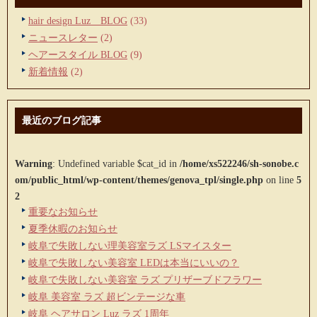
hair design Luz BLOG
(33)
ニュースレター
(2)
ヘアースタイル BLOG
(9)
新着情報
(2)
最近のブログ記事
Warning
: Undefined variable $cat_id in
/home/xs522246/sh-sonobe.c
om/public_html/wp-content/themes/genova_tpl/single.php
on line
5
2
重要なお知らせ
夏季休暇のお知らせ
岐阜で失敗しない理美容室ラズ LSマイスター
岐阜で失敗しない美容室 LEDは本当にいいの？
岐阜で失敗しない美容室 ラズ プリザーブドフラワー
岐阜 美容室 ラズ 超ビンテージな車
岐阜 ヘアサロン Luz ラズ 1周年