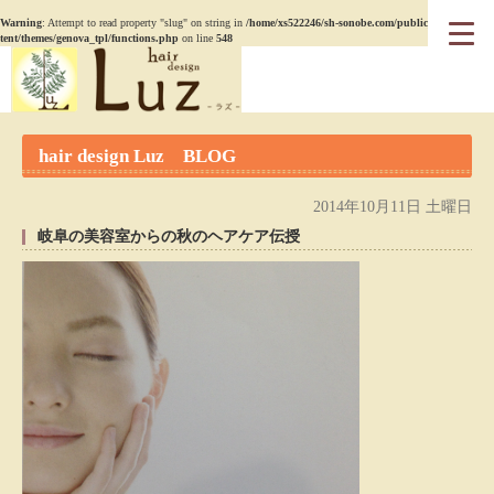
Warning
: Attempt to read property "slug" on string in
/home/xs522246/sh-sonobe.com/public_html/wp-con
tent/themes/genova_tpl/functions.php
on line
548
hair design Luz BLOG
2014年10月11日 土曜日
岐阜の美容室からの秋のヘアケア伝授